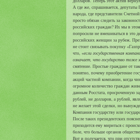
долларов. Теперь этот актив верну
А где же, спрашивается, депутаты
народа, где представители Счетной 
просто обязан следить за законнос
российских граждан? Их мы в этом
попросили не вмешиваться в это де
российских женщин за рубеж. Прези
не стоит связывать покупку «Газп
если государственная компан
что, «
означает, что государство тоже 
смятение. Простые граждане от так
понятно, почему приобретение гос
акций частной компании, когда чи
огромное количество граждан живет
данным Росстата, просроченную з
рублей, не долларов, а рублей, явл
не желает этой сделки, но вынужд
Компания государству или государ
После таких президентских поясне
приходится ему мириться с происх
боле, что больше органов обществе
Вот и получается, что при отсутст