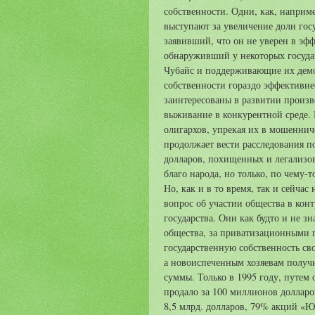
собственности. Одни, как, напри
выступают за увеличение доли гос
заявивший, что он не уверен в эф
обнаруживший у некоторых госуда
Чубайс и поддерживающие их демок
собственности гораздо эффективне
заинтересованы в развитии произв
выживание в конкурентной среде.
олигархов, упрекая их в мошеннич
продолжает вести расследования 
долларов, похищенных и легализов
благо народа, но только, по чему-т
Но, как и в то время, так и сейчас
вопрос об участии общества в конт
государства. Они как будто и не з
общества, за приватизационными 
государственную собственность св
а новоиспеченным хозяевам получи
суммы. Только в 1995 году, путем
продало за 100 миллионов долларо
8,5 млрд. долларов, 79% акций «Ю