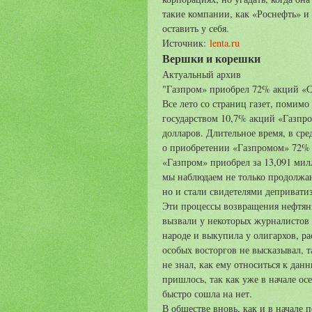
такие компании, как «Роснефть» и
оставить у себя.
Источник:
lenta.ru
Вершки и корешки
Актуальный архив
"Газпром» приобрел 72% акций «
Все лето со страниц газет, помим
государством 10,7% акций «Газпро
долларов. Длительное время, в ср
о приобретении «Газпромом» 72% а
«Газпром» приобрел за 13,091 мил
мы наблюдаем не только продолжа
но и стали свидетелями депривати
Эти процессы возвращения нефтяны
вызвали у некоторых журналистов 
народе и выкупила у олигархов, р
особых восторгов не высказывал, та
не знал, как ему относиться к дан
пришлось, так как уже в начале ос
быстро сошла на нет.
В обществе вновь, как и в начале 