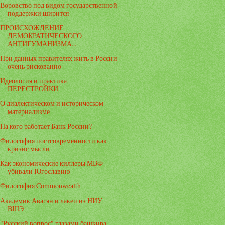
Воровство под видом государственной
поддержки ширится
ПРОИСХОЖДЕНИЕ
ДЕМОКРАТИЧЕСКОГО
АНТИГУМАНИЗМА...
При данных правителях жить в России
очень рискованно
Идеология и практика
ПЕРЕСТРОЙКИ
О диалектическом и историческом
материализме
На кого работает Банк России?
Философия постсовременности как
кризис мысли
Как экономические киллеры МВФ
убивали Югославию
Философия Commonwealth
Академик Авагян и лакеи из НИУ
ВШЭ
"Русский вопрос" глазами башкира