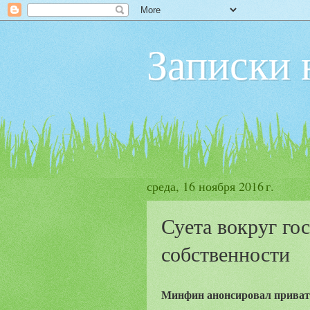
Записки 
среда, 16 ноября 2016 г.
Суета вокруг го
собственности
Минфин анонсировал приват