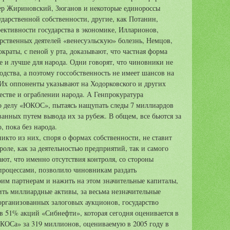
мер Жириновский, Зюганов и некоторые единороссы
ударственной собственности, другие, как Потанин,
фективности государства в экономике, Илларионов,
рственных деятелей «венесуэльскую» болезнь, Немцов,
раты, с пеной у рта, доказывают, что частная форма
е и лучше для народа. Одни говорят, что чиновники не
одства, а поэтому госсобственность не имеет шансов на
 Их оппоненты указывают на Ходорковского и других
естве и ограблении народа. А Генпрокуратура
по делу «ЮКОС», пытаясь нащупать следы 7 миллиардов
анных путем вывода их за рубеж. В общем, все бьются за
о, пока без народа.
 никто из них, споря о формах собственности, не ставит
роле, как за деятельностью предприятий, так и самого
нают, что именно отсутствия контроля, со стороны
процессами, позволило чиновникам раздать
оим партнерам и нажить на этом значительные капиталы,
ть миллиардные активы, за весьма незначительные
 организованных залоговых аукционов, государство
в 51% акций «Сибнефти», которая сегодня оценивается в
КОСа» за 319 миллионов, оцениваемую в 2005 году в