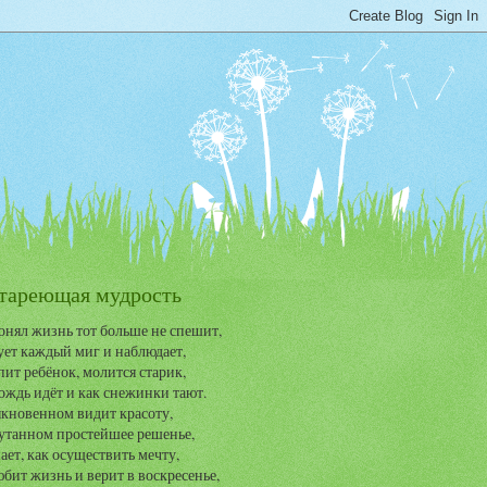
тареющая мудрость
онял жизнь тот больше не спешит,
ет каждый миг и наблюдает,
пит ребёнок, молится старик,
ождь идёт и как снежинки тают.
кновенном видит красоту,
утанном простейшее решенье,
ает, как осуществить мечту,
бит жизнь и верит в воскресенье,