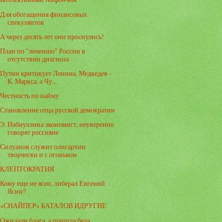
Для обогащения финансовых
спекулянтов
А через десять лет они проснулись!
План по "лечению" России в
отсутствии диагноза
Путин критикует Ленина, Медведев -
К. Маркса, а Чу...
Честность по найму
Становление отца русской демократии
Э. Набиуллина экономист, неуверенно
говорят россияне
Силуанов служит олигархии
творчески и с огоньком
КЛЕПТОКРАТИЯ
Кому еще не ясен, либерал Евгений
Ясин?
«СНАЙПЕР» БАТАЛОВ ИДРУГИЕ
Ожидали блага, а пришла беда