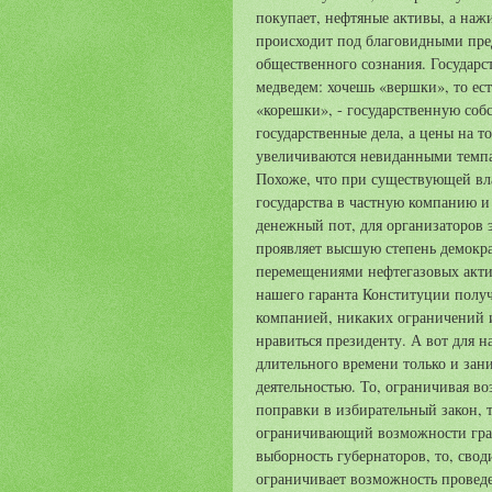
покупает, нефтяные активы, а нажи
происходит под благовидными пре
общественного сознания. Государст
медведем: хочешь «вершки», то ест
«корешки», - государственную собс
государственные дела, а цены на то
увеличиваются невиданными темп
Похоже, что при существующей вла
государства в частную компанию и
денежный пот, для организаторов 
проявляет высшую степень демокра
перемещениями нефтегазовых актив
нашего гаранта Конституции полу
компанией, никаких ограничений и
нравиться президенту. А вот для 
длительного времени только и зани
деятельностью. То, ограничивая в
поправки в избирательный закон, т
ограничивающий возможности гражд
выборность губернаторов, то, свод
ограничивает возможность проведе