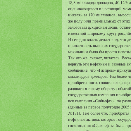
18,8 миллиарда долларов, 40,12% 
оценивающегося в настоящий моме
никеля» за 170 миллионов, выросши
же получили премиальных от этих 
залоговым аукционам люди, остаетс
известной широкому кругу россий
И сегодня власть делает вид, что 
причастность высоких государстве
махинации было бы просто невозмо
Так что же, скажет, читатель. Вес
вернуть эти нефтяные и газовые а
сообщение, что «Газпром» прикупи
миллиардов долларов. Тем более ч
приобретенного, словно возвращен
радоваться такому обороту событий
государственная компания приобре
вся кампания «Сибнефть», по разл
(данные за первое полугодие 2005 г
№171). Тем более что, приобретая 
нефтяные активы, которые государ
госкомпания «Славнефть» была при