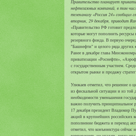
Правительство планирует привати
нефтегазовых компаний, в том чи
телеканалу «Россия 24» сообщил г
вторник, 29 декабря, приводит Ram
«Правительство РФ готовит предл
которые могут пополнить ресурсы 
резервного фонда. В первую очеред
"Башнефти" и целого ряда других
Ранее в декабре глава Минэкономр
приватизации «Роснефти», «Аэроф
с государственным участием. Сред
открытом рынке и продажу страте
Улюкаев отметил, что решение о ц
из фискальной ситуации и из той 
необходимости уменьшения государ
важно получить принципиальное р
17 декабря президент Владимир П
акций в крупнейших российских ко
пополнение бюджета и переход акт
отметил, что конъюнктура сейчас 
корпорациях, но угадать, когда он