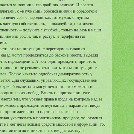
вается чиновник и его двойник олигарх. И все это
длогами, с «научными» обоснованиями и обработкой
во ведет себя с народом как тот мужик с глупым
ь частную собственность, – пожалуйста, или хочешь
твенность – получите с улыбкой, только не лезь в наши
пливо как росли, так и растут, и тарифы на газ
ами.
сти, эти манипуляции с переходом активов от
 назад могут продолжаться до бесконечности, выделяя
этих перемещений. А господин президент, при этом,
тичности, не решаясь остановить эти манипуляции с
ов. Только какая-то однобокая демократичность у
чается. Для служащих, управляющих государственной
 даже больше, они могут делать то, что может и не
народа никаких свобод. Власть на протяжении уже
мается тем, что урезает права народа на контроль над ее
озможность прохождения неугодных в парламент, вводя
о, принимает закон о партиях значительно
ан участвовать в политическом процессе, то, отменяя
ит на нет независимые средств массовой информации, то,
ния митингов и пикетов, то, вводит жесткую