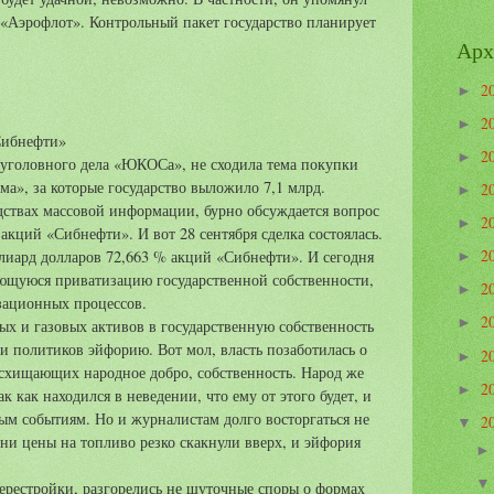
 «Аэрофлот». Контрольный пакет государство планирует
Арх
2
►
2
►
Сибнефти»
2
►
о уголовного дела «ЮКОСа», не сходила тема покупки
ма», за которые государство выложило 7,1 млрд.
2
►
едствах массовой информации, бурно обсуждается вопрос
2
►
кций «Сибнефти». И вот 28 сентября сделка состоялась.
2
лиард долларов 72,663 % акций «Сибнефти». И сегодня
►
ющуюся приватизацию государственной собственности,
2
►
зационных процессов.
2
►
х и газовых активов в государственную собственность
и политиков эйфорию. Вот мол, власть позаботилась о
2
►
асхищающих народное добро, собственность. Народ же
2
►
к как находился в неведении, что ему от этого будет, и
ным событиям. Но и журналистам долго восторгаться не
2
▼
ени цены на топливо резко скакнули вверх, и эйфория
перестройки, разгорелись не шуточные споры о формах