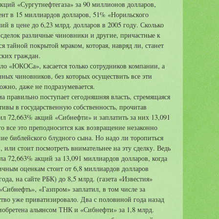
акций «Сургутнефтегаза» за 90 миллионов долларов,
нт в 15 миллиардов долларов, 51% «Норильского
й в цене до 6,23 млрд. долларов в 2005 году. Сколько
сделок различные чиновники и другие, причастные к
я тайной покрытой мраком, которая, навряд ли, станет
ских граждан.
дело «ЮКОСа», касается только сотрудников компании, а
нных чиновников, без которых осуществить все эти
жно, даже не подразумевается.
ьма правильно поступает сегодняшняя власть, стремящаяся
ктивы в государственную собственность, прочитав
л 72,663% акций «Сибнефти» и заплатить за них 13,091
то все это преподносится как возвращение незаконно
ие библейского блудного сына. Но надо ли торопиться
, или стоит посмотреть внимательнее на эту сделку. Ведь
ла 72,663% акций за 13,091 миллиардов долларов, когда
ичным оценкам стоит от 6,8 миллиардов долларов
ода, на сайте РБК) до 8,5 млрд. (газета «Известия»
«Сибнефть», «Газпром» заплатил, в том числе за
ство уже приватизировало. Два с половиной года назад
обретена альянсом ТНК и «Сибнефти» за 1,8 млрд.