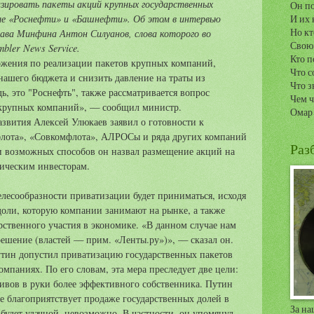
зировать пакеты акций крупных государственных
Он по
сле «Роснефти» и «Башнефти». Об этом в интервью
И их 
Но кт
лава Минфина Антон Силуанов, слова которого во
Свою 
bler News Service.
Кто п
ожения по реализации пакетов крупных компаний,
Что с
нашего бюджета и снизить давление на траты из
Что з
ь, это "Роснефть", также рассматривается вопрос
Чем ч
 крупных компаний», — сообщил министр.
Омар
азвития Алексей Улюкаев заявил о готовности к
лота», «Совкомфлота», АЛРОСы и ряда других компаний
Раз
и возможных способов он назвал размещение акций на
гическим инвесторам.
елесообразности приватизации будет приниматься, исходя
доли, которую компании занимают на рынке, а также
ственного участия в экономике. «В данном случае нам
ешение (властей — прим. «Ленты.ру»)», — сказал он.
утин допустил приватизацию государственных пакетов
мпаниях. По его словам, эта мера преследует две цели:
ивов в руки более эффективного собственника. Путин
не благоприятствует продаже государственных долей в
За на
а будет удачной, невозможно. В частности, он упомянул