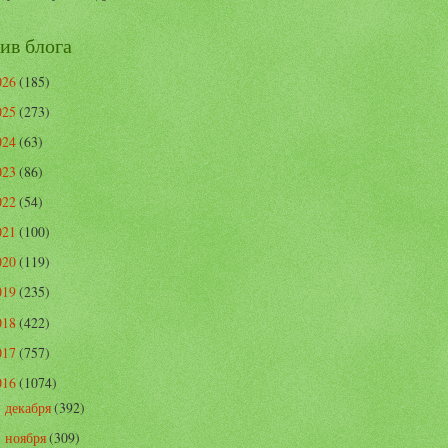
ив блога
026
(185)
025
(273)
024
(63)
023
(86)
022
(54)
021
(100)
020
(119)
019
(235)
018
(422)
017
(757)
016
(1074)
декабря
(392)
►
ноября
(309)
▼