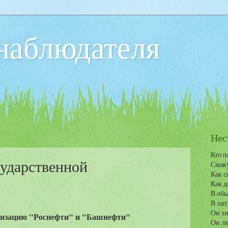
наблюдателя
Нес
Кто п
сударственной
Смаку
Как с
Как д
В обы
В зап
Он зн
изацию "Роснефти" и "Башнефти"
Он лю