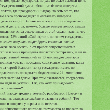
лся под крыло государства, но уже по более высокой цене.
 Государственной думы, обязанные блюсти интересы
палаты, где прокурорский надзор, то есть все те, кто
тью всего происходящего и отстаивать интересы
 деле не видим. Вполне возможно, что их убедительно
ло. А депутатов, похоже, больше волнует вопрос выезда
дент же успел откреститься от этой сделки, заявив, что
ромом» 72% акций «Сибнефти» с понятием государства,
ия хочет получить акции другой компании, это не
хочет этой сделки»
. Чем привел общественность в
ого заявления президента абсолютно растерялись, и им не
ударственной компанией на 13 миллиардов долларов
новники урезают последние социальные гарантии, когда
 за чертой бедности, когда государство имеет, по
адолженность по зарплате бюджетникам 911 миллионов
яется частным делом. При этом оказывается, государство
ено идти на уступки. Так, кто кому принадлежит?
ство компании?
ний, народу трудно в чем-либо разобраться. Поэтому и
одящим, ожидая дальнейшего развития событий. Тем
нного контроля у народа и не имеется.
вии общественного контроля, государство то продает, то