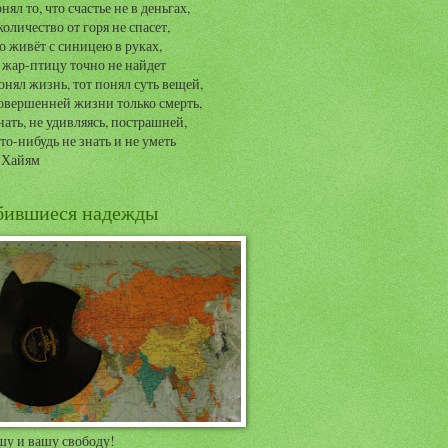
нял то, что счастье не в деньгах,
количество от горя не спасет,
о живёт с синицею в руках,
жар-птицу точно не найдет
онял жизнь, тот понял суть вещей,
овершенней жизни только смерть,
нать, не удивляясь, пострашней,
то-нибудь не знать и не уметь
 Хайям
бившиеся надежды
шу и вашу свободу!